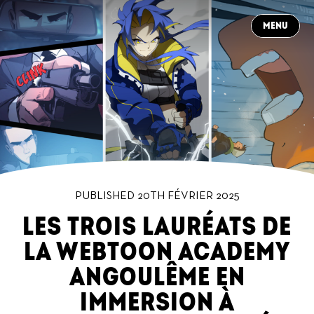
CLOSE
MENU
À PROPOS
CONTACT
NEWS
PRODUCTIONS
DANS LES COULISSES
CARRIÈRES
FR
PUBLISHED 20TH FÉVRIER 2025
LES TROIS LAURÉATS DE
LA WEBTOON ACADEMY
ANGOULÊME EN
IMMERSION À