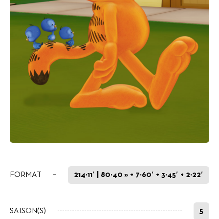
FORMAT
214×11′ | 80×40 » + 7×60′ + 3×45′ + 2×22′
SAISON(S)
5