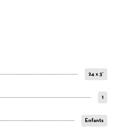
24 x 3′
1
Enfants