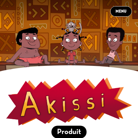
MENU
CLOSE
À PROPOS
CONTACT
NEWS
PRODUCTIONS
DANS LES COULISSES
CARRIÈRES
FR
Produit