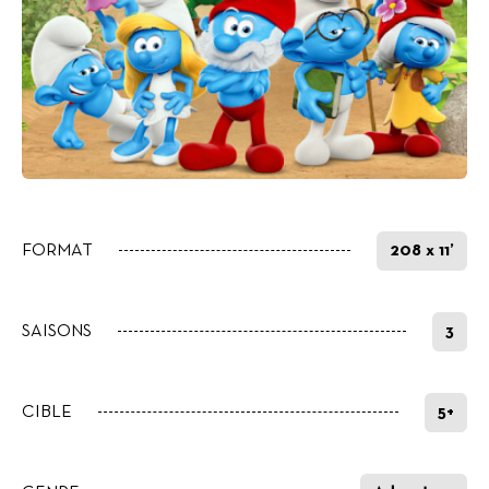
FORMAT
208 x 11’
SAISONS
3
CIBLE
5+