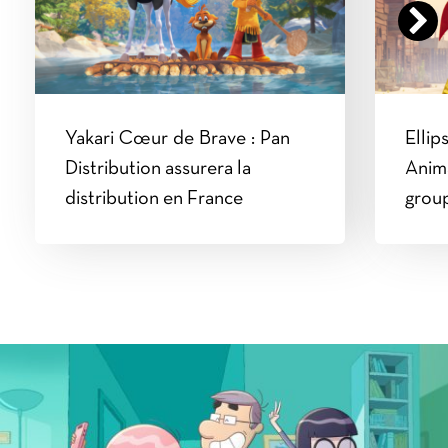
Yakari Cœur de Brave : Pan
Ellip
Distribution assurera la
Anima
distribution en France
group
nouv
Luke