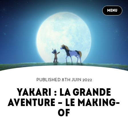
CLOSE
MENU
À PROPOS
CONTACT
NEWS
PRODUCTIONS
DANS LES COULISSES
CARRIÈRES
FR
PUBLISHED 8TH JUIN 2022
YAKARI : LA GRANDE
AVENTURE – LE MAKING-
OF