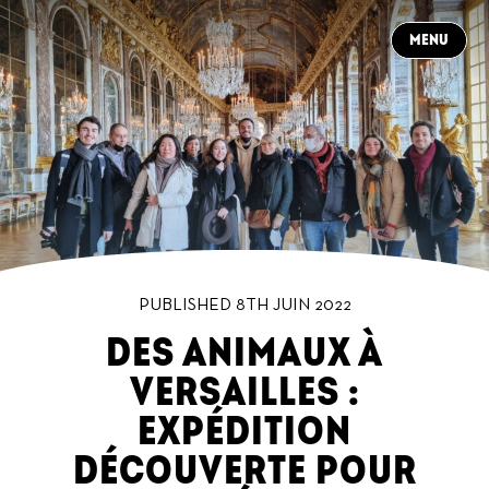
CLOSE
MENU
À PROPOS
CONTACT
NEWS
PRODUCTIONS
DANS LES COULISSES
CARRIÈRES
FR
PUBLISHED 8TH JUIN 2022
DES ANIMAUX À
VERSAILLES :
EXPÉDITION
DÉCOUVERTE POUR