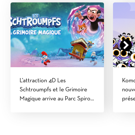
L’attraction 4D Les
Komo
Schtroumpfs et le Grimoire
nouv
Magique arrive au Parc Spirou
prés
Provence