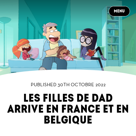
CLOSE
MENU
À PROPOS
CONTACT
NEWS
PRODUCTIONS
DANS LES COULISSES
CARRIÈRES
FR
PUBLISHED 30TH OCTOBRE 2022
LES FILLES DE DAD
ARRIVE EN FRANCE ET EN
BELGIQUE