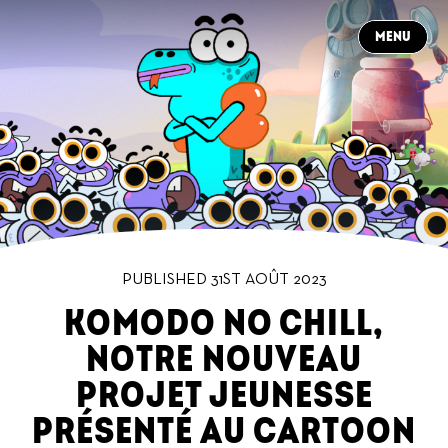
CLOSE
MENU
À PROPOS
CONTACT
NEWS
PRODUCTIONS
DANS LES COULISSES
CARRIÈRES
FR
PUBLISHED 31ST AOÛT 2023
KOMODO NO CHILL,
NOTRE NOUVEAU
PROJET JEUNESSE
PRÉSENTÉ AU CARTOON