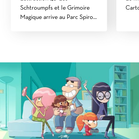
Schtroumpfs et le Grimoire
Cart
Magique arrive au Parc Spirou
Provence