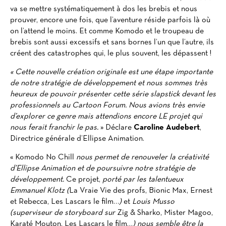
va se mettre systématiquement à dos les brebis et nous
prouver, encore une fois, que l’aventure réside parfois là où
on l’attend le moins. Et comme Komodo et le troupeau de
brebis sont aussi excessifs et sans bornes l’un que l’autre, ils
créent des catastrophes qui, le plus souvent, les dépassent !
« Cette nouvelle création originale est une étape importante
de notre stratégie de développement et nous sommes très
heureux de pouvoir présenter cette série slapstick devant les
professionnels au Cartoon Forum. Nous avions très envie
d’explorer ce genre mais attendions encore LE projet qui
nous ferait franchir le pas.
» Déclare
Caroline Audebert
,
Directrice générale d’Ellipse Animation.
« Komodo No Chill
nous permet de renouveler la créativité
d’Ellipse Animation et de poursuivre notre stratégie de
développement.
Ce projet,
porté par les talentueux
Emmanuel Klotz
(
La Vraie Vie des profs, Bionic Max, Ernest
et Rebecca, Les Lascars le film…
)
et
Louis Musso
(superviseur de storyboard sur
Zig & Sharko, Mister Magoo,
Karaté Mouton, Les Lascars le film…
)
nous semble être la